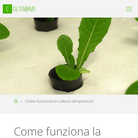
C
O
L
T
I
V
@
M
I
Home
Come funziona la coltura idroponica?
Come funziona la