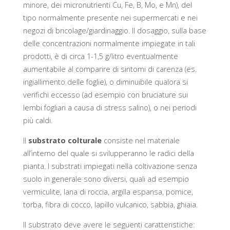
minore, dei micronutrienti Cu, Fe, B, Mo, e Mn), del
tipo normalmente presente nei supermercati e nei
negozi di bricolage/giardinaggio. Il dosaggio, sulla base
delle concentrazioni normalmente impiegate in tali
prodotti, è di circa 1-1,5 g/litro eventualmente
aumentabile al comparire di sintomi di carenza (es.
ingiallimento delle foglie), o diminuibile qualora si
verifichi eccesso (ad esempio con bruciature sui
lembi fogliari a causa di stress salino), o nei periodi
più caldi.
Il
substrato colturale
consiste nel materiale
all’interno del quale si svilupperanno le radici della
pianta. I substrati impiegati nella coltivazione senza
suolo in generale sono diversi, quali ad esempio
vermiculite, lana di roccia, argilla espansa, pomice,
torba, fibra di cocco, lapillo vulcanico, sabbia, ghiaia.
Il substrato deve avere le seguenti caratteristiche: