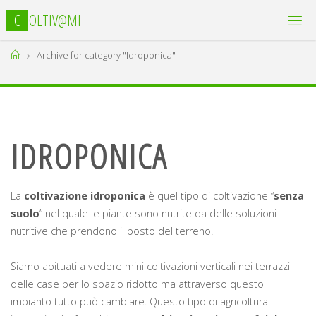
C
O
L
T
I
V
@
M
I
Home
Archive for category "Idroponica"
IDROPONICA
La
coltivazione idroponica
è quel tipo di coltivazione “
senza
suolo
” nel quale le piante sono nutrite da delle soluzioni
nutritive che prendono il posto del terreno.
Siamo abituati a vedere mini coltivazioni verticali nei terrazzi
delle case per lo spazio ridotto ma attraverso questo
impianto tutto può cambiare. Questo tipo di agricoltura