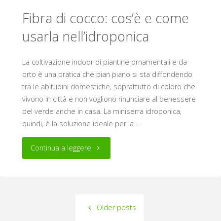
Fibra di cocco: cos’è e come
casa"
usarla nell’idroponica
La coltivazione indoor di piantine ornamentali e da
orto è una pratica che pian piano si sta diffondendo
tra le abitudini domestiche, soprattutto di coloro che
vivono in città e non vogliono rinunciare al benessere
del verde anche in casa. La miniserra idroponica,
quindi, è la soluzione ideale per la …
"Fibra
Continua a leggere
di
cocco:
Older posts
cos’è