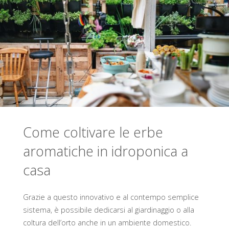
ecco
quali
sono
le
più
Come coltivare le erbe
adatte"
aromatiche in idroponica a
casa
Grazie a questo innovativo e al contempo semplice
sistema, è possibile dedicarsi al giardinaggio o alla
coltura dell’orto anche in un ambiente domestico.