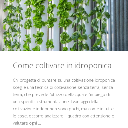
quali
sono
le
differenze"
Come coltivare in idroponica
Chi progetta di puntare su una coltivazione idroponica
sceglie una tecnica di coltivazione senza terra, senza
terra, che prevede l’utilizzo dell’acqua e l’impiego di
una specifica strumentazione. I vantaggi della
coltivazione indoor non sono pochi, ma come in tutte
le cose, occorre analizzare il quadro con attenzione e
valutare ogni …