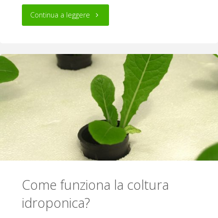
"Come
Continua a leggere
coltivare
in
idroponica"
Come funziona la coltura
idroponica?