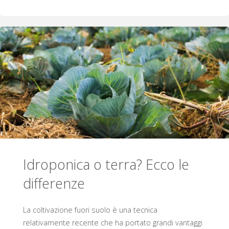
idroponica
indoor
e
outdoor:
come
coltivare
a
Idroponica o terra? Ecco le
casa
differenze
e
in
La coltivazione fuori suolo è una tecnica
relativamente recente che ha portato grandi vantaggi
giardino"