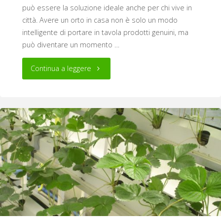
può essere la soluzione ideale anche per chi vive in
città. Avere un orto in casa non è solo un modo
intelligente di portare in tavola prodotti genuini, ma
può diventare un momento …
"Idroponica
Continua a leggere
per
bambini:
divertimento
in
natura
per
i