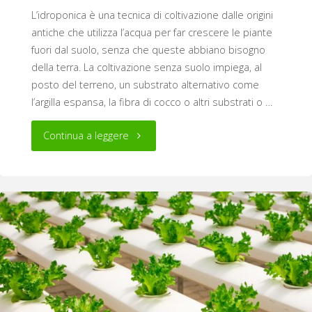
L’idroponica è una tecnica di coltivazione dalle origini
antiche che utilizza l’acqua per far crescere le piante
fuori dal suolo, senza che queste abbiano bisogno
della terra. La coltivazione senza suolo impiega, al
posto del terreno, un substrato alternativo come
l’argilla espansa, la fibra di cocco o altri substrati o …
"Come
Continua a leggere
funziona
la
coltura
idroponica?"