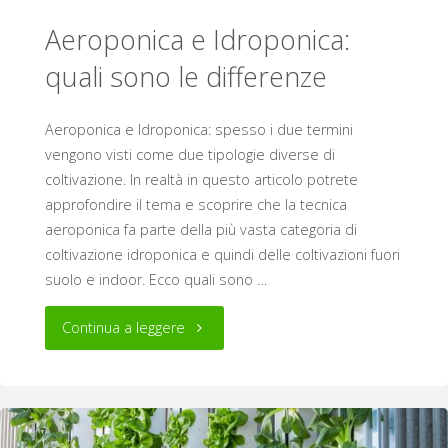
Aeroponica e Idroponica:
più
quali sono le differenze
piccoli"
Aeroponica e Idroponica: spesso i due termini
vengono visti come due tipologie diverse di
coltivazione. In realtà in questo articolo potrete
approfondire il tema e scoprire che la tecnica
aeroponica fa parte della più vasta categoria di
coltivazione idroponica e quindi delle coltivazioni fuori
suolo e indoor. Ecco quali sono …
"Aeroponica
Continua a leggere
e
Idroponica: