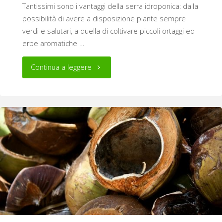
Tantissimi sono i vantaggi della serra idroponica: dalla
possibilità di avere a disposizione piante sempre
verdi e salutari, a quella di coltivare piccoli ortaggi ed
erbe aromatiche …
"Come
Continua a leggere
coltivare
le
erbe
aromatiche
in
idroponica
a