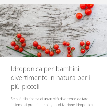
ortaggi:
ecco
cosa
si
può
coltivare
Idroponica per bambini:
senza
divertimento in natura per i
terra"
più piccoli
Se si è alla ricerca di un’attività divertente da fare
insieme ai propri bambini, la coltivazione idroponica