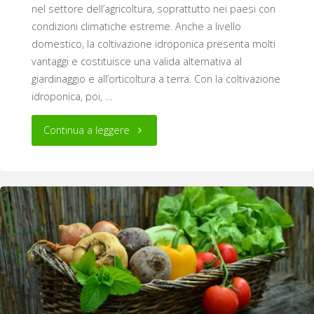
nel settore dell’agricoltura, soprattutto nei paesi con
condizioni climatiche estreme. Anche a livello
domestico, la coltivazione idroponica presenta molti
vantaggi e costituisce una valida alternativa al
giardinaggio e all’orticoltura a terra. Con la coltivazione
idroponica, poi, …
"Idroponica
Continua a leggere
o
terra?
Ecco
le
differenze"