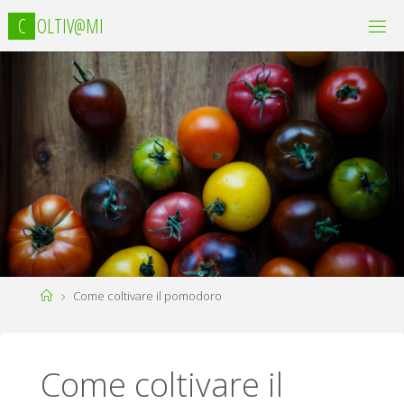
C
O
L
T
I
V
@
M
I
Home
Come coltivare il pomodoro
Come coltivare il