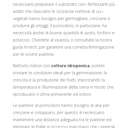
necessario preparare il substrato con i fertilizzanti più
adatti che rilasciano le sostanze nutritive di cui i
vegetali hanno bisogno per germogliare, crescere e
produrre gli ortaggi. Il pomodoro, in particolare, ha
necessità anche di buone quantità di azoto, fosforo e
potassio. Chiedete al vivaista, o consultate la nostra
guida hi-tech, per garantire una corretta fertirrigazione
per le vostre piantine.
Nell’orto indoor con
coltura idroponica
, potete
ricreare le condizioni ideali per la germinazione, la
crescita e la produzione dei frutti, impostando la
temperatura e l’illuminazione della serra in modo che
riproducano il clima primaverile ed estivo.
Le piantine di pomodoro hanno bisogno di aria per
crescere e svilupparsi, per questo è necessario
mantenere una distanza adeguata tra le piantine ed
eliminare le foglie in eccesso man mano che i vegetali