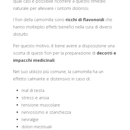
quali casi è possibile ricorrere a questo rimedio
naturale per alleviare i sintomi dolorosi.
I fiori della camomilla sono
ricchi di flavonoidi
che
hanno molteplici effetti benefici nella cura di diversi
disturbi.
Per questo motivo, è bene avere a disposizione una
scorta di questi fiori per la preparazione di
decotti e
impacchi medicinali
.
Nel suo utilizzo più comune, la camomilla ha un
effetto calmante e distensivo in caso di:
mal di testa
stress e ansia
tensione muscolare
nervosismo e stanchezza
nevralgie
dolori mestruali