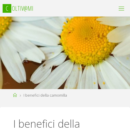
C
O
L
T
I
V
@
M
I
Home
I benefici della camomilla
I benefici della